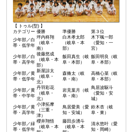
【 トゥル(型) 】
カテゴリー
優勝
準優勝
第３位
坪内柊翔
白木孝太郎
木下颯一郎
少年部／白
（岐阜・
（岐阜・本
（愛知・一
帯・低学年
南）
部）
宮）
後藤悠成
少年部／白
飯田真生（岐
飯田明良（岐
（岐阜・本
帯・高学年
阜・本部）
阜・本部）
部）
新屋諒太
少年部／黄
森脩太（岐
高橋心菜（岐
（岐阜・
帯・低学年
阜・南）
阜・本部）
北）
丹羽彩花
鳥居波駆斗
少年部／黄
岩見葉月（岐
（岐阜・
（愛知・安
帯・中学年
阜・南）
北）
城）
小津拓摩
少年部／黄
鳥居愛美（愛
鈴木杏（岐
（三重・
帯・高学年
知・安城）
阜・東）
津）
櫻井翔悟
藤田歩湧斗
少年部／緑
清水悠叶（愛
（岐阜・本
（岐阜・本
帯・低学年
知・岡崎）