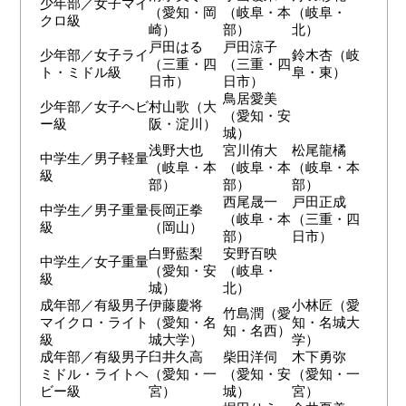
少年部／女子マイ
（愛知・岡
（岐阜・本
（岐阜・
クロ級
崎）
部）
北）
戸田はる
戸田涼子
少年部／女子ライ
鈴木杏（岐
（三重・四
（三重・四
ト・ミドル級
阜・東）
日市）
日市）
鳥居愛美
少年部／女子ヘビ
村山歌（大
（愛知・安
ー級
阪・淀川）
城）
浅野大也
宮川侑大
松尾龍橘
中学生／男子軽量
（岐阜・本
（岐阜・本
（岐阜・本
級
部）
部）
部）
西尾晟一
戸田正成
中学生／男子重量
長岡正拳
（岐阜・本
（三重・四
級
（岡山）
部）
日市）
白野藍梨
安野百映
中学生／女子重量
（愛知・安
（岐阜・
級
城）
北）
成年部／有級男子
伊藤慶将
小林匠（愛
竹島潤（愛
マイクロ・ライト
（愛知・名
知・名城大
知・名西）
級
城大学）
学）
成年部／有級男子
臼井久高
柴田洋伺
木下勇弥
ミドル・ライトヘ
（愛知・一
（愛知・安
（愛知・一
ビー級
宮）
城）
宮）