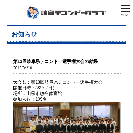
togg
navi
MENU
お知らせ
第13回岐阜県テコンドー選手権大会の結果
2015/04/10
大会名：第13回岐阜県テコンドー選手権大会
開催日時：3/29（日）
場所：山県市総合体育館
参加人数：109名