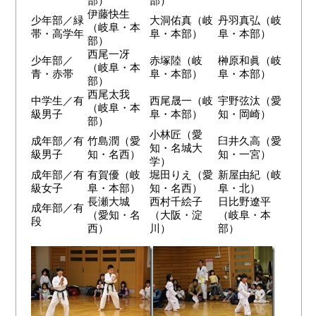
部）
部）
伊藤快生
少年部／緑
大洞佑真（岐
丹羽真弘（岐
（岐阜・本
帯・高学年
阜・本部）
阜・本部）
部）
西尾一冴
少年部／
赤塚陸（岐
榊原和眞（岐
（岐阜・本
青・赤帯
阜・本部）
阜・本部）
部）
西尾太我
中学生／有
西尾晟一（岐
宇野弦汰（愛
（岐阜・本
級男子
阜・本部）
知・岡崎）
部）
小林匠（愛
成年部／有
竹島潤（愛
臼井久高（愛
知・名城大
級男子
知・名西）
知・一宮）
学）
成年部／有
有賀優（岐
堀田りえ（愛
新屋由紀（岐
級女子
阜・本部）
知・名西）
阜・北）
長瀬大城
西村千絵子
日比野遼平
成年部／有
（愛知・名
（大阪・淀
（岐阜・本
段
西）
川）
部）