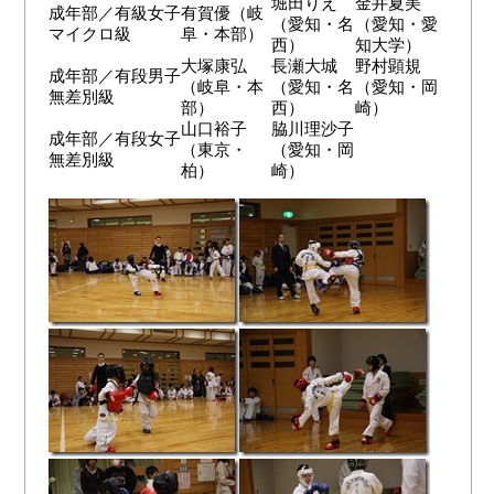
堀田りえ
金井夏美
成年部／有級女子
有賀優（岐
（愛知・名
（愛知・愛
マイクロ級
阜・本部）
西）
知大学）
大塚康弘
長瀬大城
野村顕規
成年部／有段男子
（岐阜・本
（愛知・名
（愛知・岡
無差別級
部）
西）
崎）
山口裕子
脇川理沙子
成年部／有段女子
（東京・
（愛知・岡
無差別級
柏）
崎）