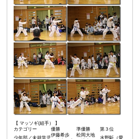
【 マッソギ(組手） 】
カテゴリー
優勝
準優勝
第３位
伊藤希歩
松岡大地
少年部／未就学児
水野駈（愛