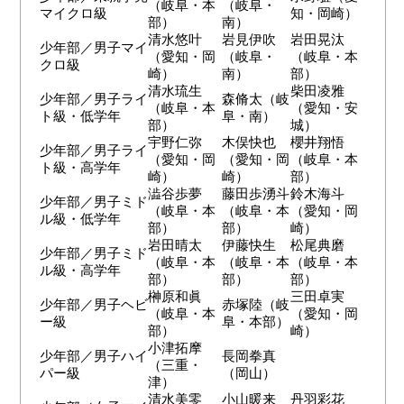
（岐阜・本
（岐阜・
マイクロ級
知・岡崎）
部）
南）
清水悠叶
岩見伊吹
岩田晃汰
少年部／男子マイ
（愛知・岡
（岐阜・
（岐阜・本
クロ級
崎）
南）
部）
清水琉生
柴田凌雅
少年部／男子ライ
森脩太（岐
（岐阜・本
（愛知・安
ト級・低学年
阜・南）
部）
城）
宇野仁弥
木俣快也
櫻井翔悟
少年部／男子ライ
（愛知・岡
（愛知・岡
（岐阜・本
ト級・高学年
崎）
崎）
部）
澁谷歩夢
藤田歩湧斗
鈴木海斗
少年部／男子ミド
（岐阜・本
（岐阜・本
（愛知・岡
ル級・低学年
部）
部）
崎）
岩田晴太
伊藤快生
松尾典磨
少年部／男子ミド
（岐阜・本
（岐阜・本
（岐阜・本
ル級・高学年
部）
部）
部）
榊原和眞
三田卓実
少年部／男子ヘビ
赤塚陸（岐
（岐阜・本
（愛知・岡
ー級
阜・本部）
部）
崎）
小津拓摩
少年部／男子ハイ
長岡拳真
（三重・
パー級
（岡山）
津）
清水美零
小山暖来
丹羽彩花