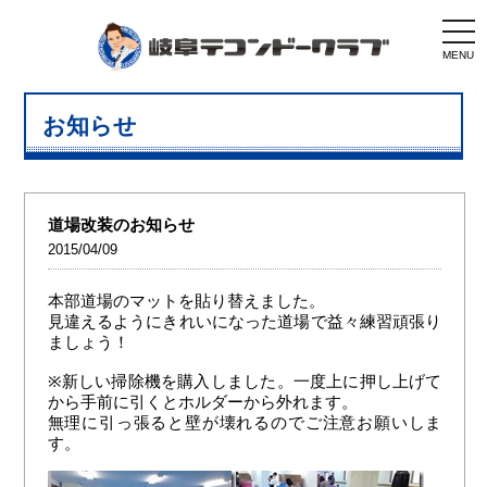
togg
navi
MENU
お知らせ
道場改装のお知らせ
2015/04/09
本部道場のマットを貼り替えました。
見違えるようにきれいになった道場で益々練習頑張り
ましょう！
※新しい掃除機を購入しました。一度上に押し上げて
から手前に引くとホルダーから外れます。
無理に引っ張ると壁が壊れるのでご注意お願いしま
す。