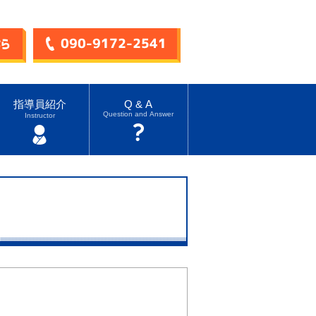
指導員紹介
Q & A
Question and Answer
Instructor