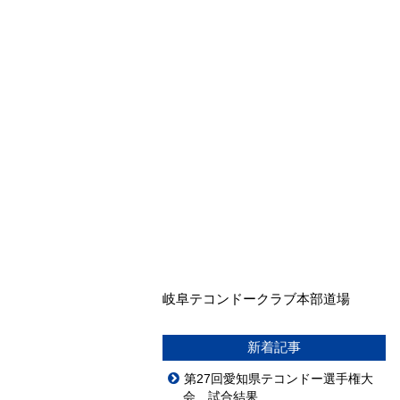
岐阜テコンドークラブ本部道場
新着記事
第27回愛知県テコンドー選手権大
会 試合結果