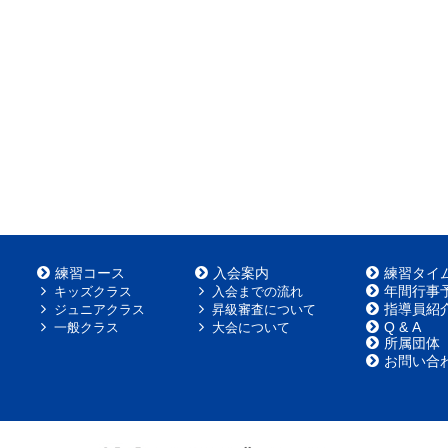
練習コース
入会案内
練習タイ
年間行事
キッズクラス
入会までの流れ
指導員紹
ジュニアクラス
昇級審査について
Q & A
一般クラス
大会について
所属団体
お問い合