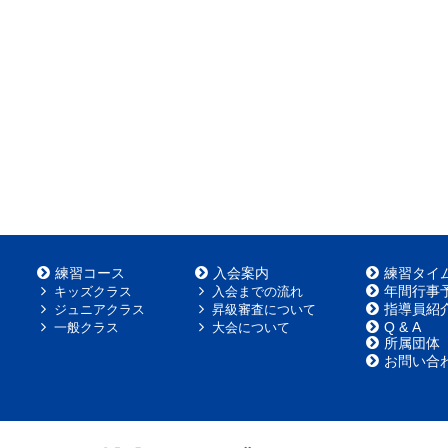
練習コース
入会案内
練習タイ
年間行事
キッズクラス
入会までの流れ
指導員紹
ジュニアクラス
昇級審査について
Q & A
一般クラス
大会について
所属団体
お問い合