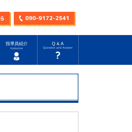
指導員紹介
Q & A
Question and Answer
Instructor