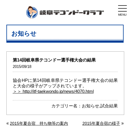
togg
navi
MENU
お知らせ
第14回岐阜県テコンドー選手権大会の結果
2015/09/18
協会HPに第14回岐阜県テコンドー選手権大会の結果
と大会の様子がアップされています。
＞＞ http://itf-taekwondo.jp/news/4070.html
カテゴリー名：
お知らせ
,
試合結果
«
»
2015年夏合宿 持ち物等の案内
2015年夏合宿の様子