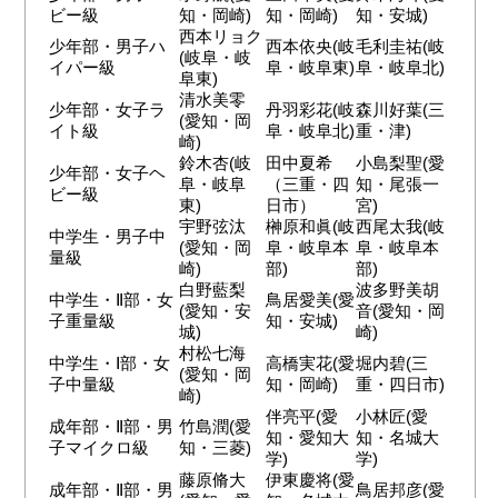
ビー級
知・岡崎)
知・岡崎)
知・安城)
西本リョク
少年部・男子ハ
西本依央(岐
毛利圭祐(岐
(岐阜・岐
イパー級
阜・岐阜東)
阜・岐阜北)
阜東)
清水美零
少年部・女子ラ
丹羽彩花(岐
森川好葉(三
(愛知・岡
イト級
阜・岐阜北)
重・津)
崎)
鈴木杏(岐
田中夏希
小島梨聖(愛
少年部・女子ヘ
阜・岐阜
（三重・四
知・尾張一
ビー級
東)
日市）
宮)
宇野弦汰
榊原和眞(岐
西尾太我(岐
中学生・男子中
(愛知・岡
阜・岐阜本
阜・岐阜本
量級
崎)
部)
部)
白野藍梨
波多野美胡
中学生・Ⅱ部・女
鳥居愛美(愛
(愛知・安
音(愛知・岡
子重量級
知・安城)
城)
崎)
村松七海
中学生・Ⅰ部・女
高橋実花(愛
堀内碧(三
(愛知・岡
子中量級
知・岡崎)
重・四日市)
崎)
伴亮平(愛
小林匠(愛
成年部・Ⅱ部・男
竹島潤(愛
知・愛知大
知・名城大
子マイクロ級
知・三菱)
学)
学)
藤原脩大
伊東慶将(愛
成年部・Ⅱ部・男
鳥居邦彦(愛