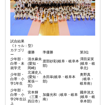
試合結果
《トゥル：型》
カテゴリ
優勝
準優勝
第3位
ー
少年部・
清水麻央
澤田采実
渡部紗彩(岐阜・岐阜本
白帯・未
(愛知・
(岐阜・岐
部)
就学児
岡崎)
阜北)
北瀬史人
少年部・
奥野真
(愛知・
永田皐(岐阜・岐阜本
白帯・小
（岐阜・
尾張一
部)
学1年生
岐阜南）
宮)
少年部・
宮本輝
國井洸太
白帯・小
加藤光和（岐阜・岐阜
（三重・
(岐阜・岐
学2年生以
南）
四日市）
阜本部)
上