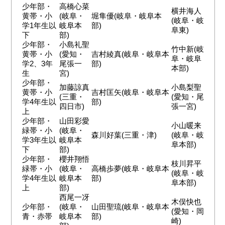
少年部・
高橋心菜
横井海人
黄帯・小
(岐阜・
堀隼優(岐阜・岐阜本
(岐阜・岐
学1年生以
岐阜本
部)
阜東)
下
部)
少年部・
小島礼聖
竹中新(岐
黄帯・小
(愛知・
吉村綾真(岐阜・岐阜本
阜・岐阜
学2、3年
尾張一
部)
本部)
生
宮)
少年部・
加藤諒真
小島梨聖
黄帯・小
吉村匡矢(岐阜・岐阜本
(三重・
(愛知・尾
学4年生以
部)
四日市)
張一宮)
上
少年部・
山田彩愛
小山暖来
緑帯・小
(岐阜・
森川好葉(三重・津)
(岐阜・岐
学3年生以
岐阜本
阜本部)
下
部)
少年部・
櫻井翔悟
枝川昇平
緑帯・小
(岐阜・
高橋歩夢(岐阜・岐阜本
(岐阜・岐
学4年生以
岐阜本
部)
阜本部)
上
部)
西尾一冴
木俣快也
少年部・
(岐阜・
山田聖琉(岐阜・岐阜本
(愛知・岡
青・赤帯
岐阜本
部)
崎)