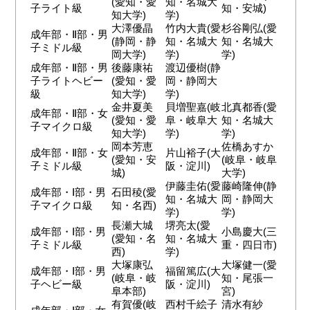
(愛知・愛
知・名城大
子ライト級
知・安城)
知大学)
学)
大澤優晶
竹内大貴(愛
杉谷剛弘(愛
成年部・Ⅱ部・男
(静岡・静
知・名城大
知・名城大
子ミドル級
岡大学)
学)
学)
成年部・Ⅱ部・男
後藤康祐
渡辺優樹(静
子ライトヘビー
(愛知・愛
岡・静岡大
級
知大学)
学)
金井夏美
貝増聖嘉(岐
北真都香(愛
成年部・Ⅱ部・女
(愛知・愛
阜・岐阜大
知・名城大
子マイクロ級
知大学)
学)
学)
岡本芳恵
佐橋あすか
成年部・Ⅱ部・女
片山裕子(大
(愛知・安
(岐阜・岐阜
子ミドル級
阪・淀川)
城)
大学)
伊藤圭佑(愛
藤崎隆伸(静
成年部・Ⅰ部・男
石田稜(愛
知・名城大
岡・静岡大
子マイクロ級
知・名西)
学)
学)
長瀬大城
堺亮太(愛
成年部・Ⅰ部・男
小島慶大(三
(愛知・名
知・名城大
子ミドル級
重・四日市)
西)
学)
大塚康弘
大塚健一(愛
成年部・Ⅰ部・男
福留篤広(大
(岐阜・岐
知・尾張一
子ヘビー級
阪・淀川)
阜本部)
宮)
有賀優(岐
西村千絵子
清水有紗