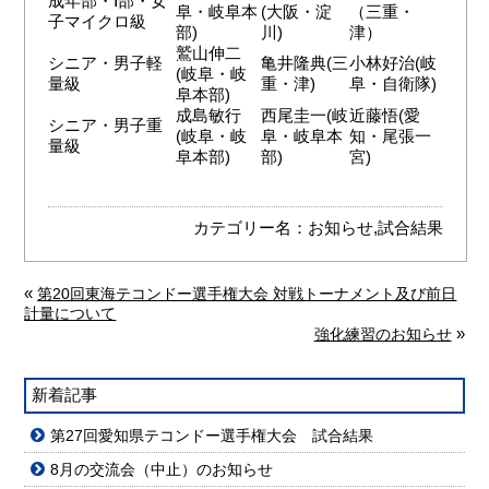
成年部・Ⅰ部・女
阜・岐阜本
(大阪・淀
（三重・
子マイクロ級
部)
川)
津）
鷲山伸二
シニア・男子軽
亀井隆典(三
小林好治(岐
(岐阜・岐
量級
重・津)
阜・自衛隊)
阜本部)
成島敏行
西尾圭一(岐
近藤悟(愛
シニア・男子重
(岐阜・岐
阜・岐阜本
知・尾張一
量級
阜本部)
部)
宮)
カテゴリー名：
お知らせ
,
試合結果
«
第20回東海テコンドー選手権大会 対戦トーナメント及び前日
計量について
»
強化練習のお知らせ
新着記事
第27回愛知県テコンドー選手権大会 試合結果
8月の交流会（中止）のお知らせ