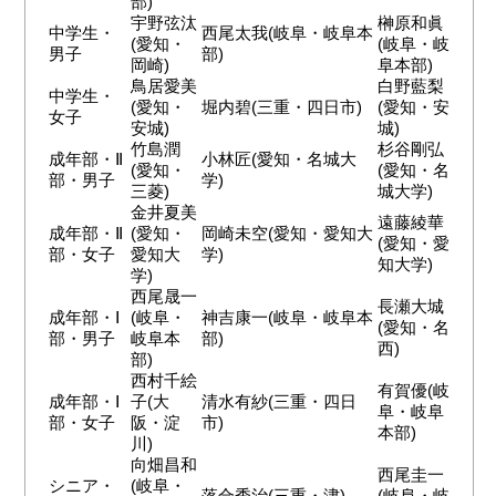
部)
宇野弦汰
榊原和眞
中学生・
西尾太我(岐阜・岐阜本
(愛知・
(岐阜・岐
男子
部)
岡崎)
阜本部)
鳥居愛美
白野藍梨
中学生・
(愛知・
堀内碧(三重・四日市)
(愛知・安
女子
安城)
城)
竹島潤
杉谷剛弘
成年部・Ⅱ
小林匠(愛知・名城大
(愛知・
(愛知・名
部・男子
学)
三菱)
城大学)
金井夏美
遠藤綾華
成年部・Ⅱ
(愛知・
岡崎未空(愛知・愛知大
(愛知・愛
部・女子
愛知大
学)
知大学)
学)
西尾晟一
長瀬大城
成年部・Ⅰ
(岐阜・
神吉康一(岐阜・岐阜本
(愛知・名
部・男子
岐阜本
部)
西)
部)
西村千絵
有賀優(岐
成年部・Ⅰ
子(大
清水有紗(三重・四日
阜・岐阜
部・女子
阪・淀
市)
本部)
川)
向畑昌和
西尾圭一
シニア・
(岐阜・
落合秀治(三重・津)
(岐阜・岐