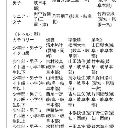
男子
岐阜本
阜本部)
部)
田中智佳
竹内香織
シニア・
丹羽朋子(岐阜・岐阜
子(三
(愛知・尾
女子
北)
重・津)
張一宮)
《トゥル：型》
カテゴリー
優勝
準優勝
第3位
清水悠叶
松岡大地
山口朝也(岐
少年部・男子マ
(愛知・岡
（岐阜・岐
阜・岐阜本
イクロ級
崎)
阜南）
部)
少年部・男子ラ
吉村綾真
山田清信(岐
竹中新(岐
イト級・小学2年
(岐阜・岐
阜・岐阜本
阜・岐阜本
生以下
阜本部)
部)
部)
少年部・男子ラ
山田聖琉
清水琉生(岐
久保田渚斗
イト級・小学3年
(岐阜・岐
阜・岐阜本
(愛知・尾張
生以上
阜本部)
部)
一宮)
少年部・男子ミ
西尾一冴
吉村匡矢(岐
片岡陸哉(岐
ドル級・小学4年
(岐阜・岐
阜・岐阜本
阜・岐阜本
生以下
阜本部)
部)
部)
少年部・男子ミ
伊藤快生
木俣快也(愛
宇野仁弥(愛
ドル級・小学5年
(岐阜・岐
知・岡崎)
知・岡崎)
生以上
阜本部)
少年部・男子ヘ
水野航(愛
三田卓実(愛
鈴木海斗(愛