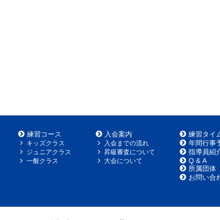
練習コース
入会案内
練習タイ
年間行事
キッズクラス
入会までの流れ
指導員紹
ジュニアクラス
昇級審査について
Q & A
一般クラス
大会について
所属団体
お問い合