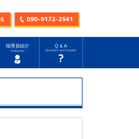
指導員紹介
Q & A
Question and Answer
Instructor