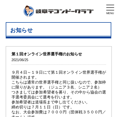
togg
navi
MENU
お知らせ
第１回オンライン世界選手権のお知らせ
2021/06/25
９月４日～１９日にて第１回オンライン世界選手権が
開催されます。
こちらは通常の世界選手権と同じ扱いなので、参加枠
に限りがあります。（ジュニア３名、シニア２名）
つきましては参加希望者を募り、その中から協会の選
手選考委員会にて選考を行います。
参加希望者は道場長まで申し出てください。
締め切りは７月１１日（日）です。
なお、大会参加費は７０００円（団体戦３５００円／
チーム）です。