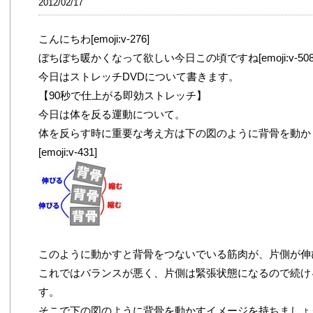
2012/02/17
こんにちわ[emoji:v-276]
ぼちぼち暖かくなって欲しい今日この頃ですね[emoji:v-508
今日はストレッチDVDについて書きます。
【90秒で仕上がる即効ストレッチ】
今日は体を反る運動について。
体を反らす時に重要な考え方は下の図のように背骨を動か
[emoji:v-431]
このように動かすと背骨をつないでいる筋肉が、片側が伸
これではバランスが悪く、片側は緊張状態になるので続け
す。
そこで下の図のように背骨を動かすイメージを持ちましょう[emoj