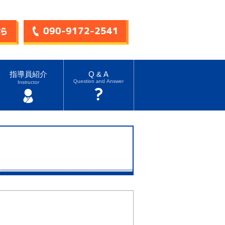
指導員紹介
Q & A
Question and Answer
Instructor