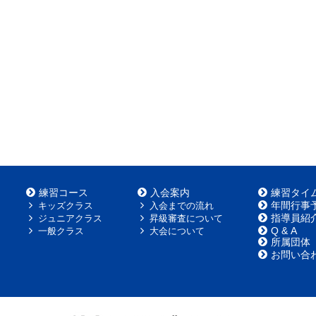
練習コース
入会案内
練習タイ
年間行事
キッズクラス
入会までの流れ
指導員紹
ジュニアクラス
昇級審査について
Q & A
一般クラス
大会について
所属団体
お問い合