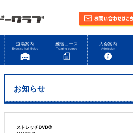
道場案内
練習コース
入会案内
Exercise hall Guide
Training course
Admission
お知らせ
ストレッチDVD③