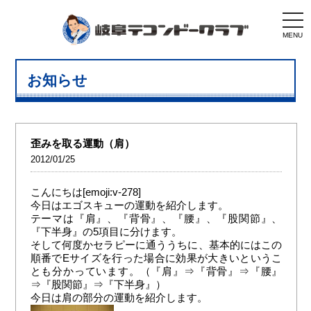
togg
navi
MENU
お知らせ
歪みを取る運動（肩）
2012/01/25
こんにちは[emoji:v-278]
今日はエゴスキューの運動を紹介します。
テーマは『肩』、『背骨』、『腰』、『股関節』、
『下半身』の5項目に分けます。
そして何度かセラピーに通ううちに、基本的にはこの
順番でEサイズを行った場合に効果が大きいというこ
とも分かっています。（『肩』⇒『背骨』⇒『腰』
⇒『股関節』⇒『下半身』）
今日は肩の部分の運動を紹介します。