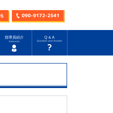
指導員紹介
Q & A
Question and Answer
Instructor