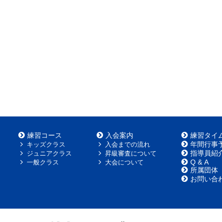
練習コース
入会案内
練習タイ
年間行事
キッズクラス
入会までの流れ
指導員紹
ジュニアクラス
昇級審査について
Q & A
一般クラス
大会について
所属団体
お問い合