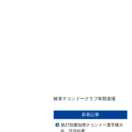
岐阜テコンドークラブ本部道場
新着記事
第27回愛知県テコンドー選手権大
会 試合結果