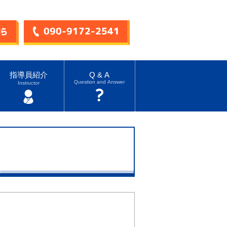
指導員紹介
Q & A
Question and Answer
Instructor