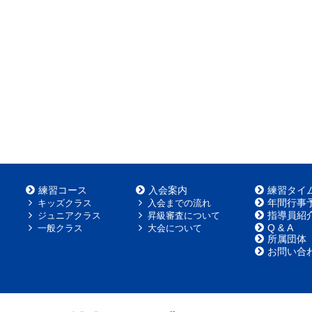
練習コース
入会案内
練習タイ
年間行事
キッズクラス
入会までの流れ
指導員紹
ジュニアクラス
昇級審査について
Q & A
一般クラス
大会について
所属団体
お問い合