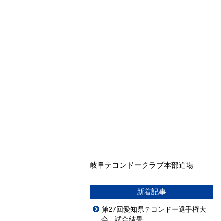
岐阜テコンドークラブ本部道場
新着記事
第27回愛知県テコンドー選手権大
会 試合結果