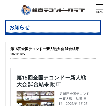
togg
navi
MENU
お知らせ
第15回全国テコンドー新人戦大会 試合結果
2023/11/27