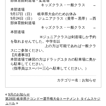
部体育館剣道場・柔道場
キッズクラス・一般クラス →
本部道場
9月17日（日） 岐阜県大会のためお休み
9月24日（日） ジュニアクラス（黄帯～黒帯）→西
部体育館剣道場
キッズクラス・一般クラス →
本部道場
※ジュニアクラスは剣道場しか予約
を取れませんでした。中学生以
上の方は可能であれば一般クラ
スにご参加ください。
【共通事項】
本部道場で練習の方はドラッグユタカの駐車場に奥か
ら駐車してください。
（指導員はスーパー三心へ駐車してください。）
カテゴリー名：
お知らせ
«
9月のお知らせ
第28回 岐阜県テコンドー選手権大会トーナメント タイムスケジ
»
ュール