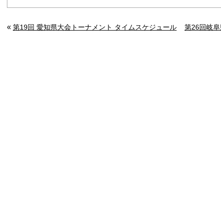
«
第19回 愛知県大会トーナメント タイムスケジュール
第26回岐