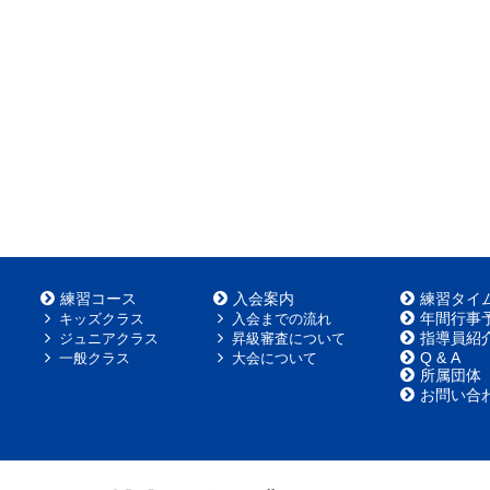
練習コース
入会案内
練習タイ
年間行事
キッズクラス
入会までの流れ
指導員紹
ジュニアクラス
昇級審査について
Q & A
一般クラス
大会について
所属団体
お問い合