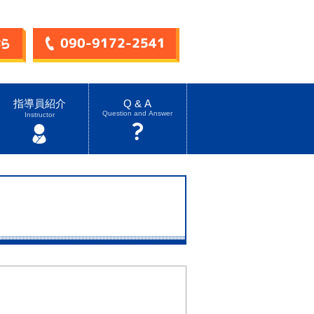
指導員紹介
Q & A
Question and Answer
Instructor