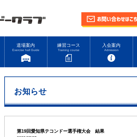
道場案内
練習コース
入会案内
Exercise hall Guide
Training course
Admission
お知らせ
第19回愛知県テコンドー選手権大会 結果