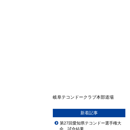
岐阜テコンドークラブ本部道場
新着記事
第27回愛知県テコンドー選手権大
会 試合結果