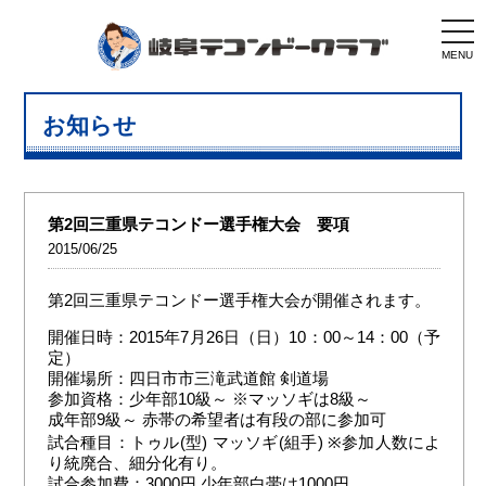
togg
navi
MENU
お知らせ
第2回三重県テコンドー選手権大会 要項
2015/06/25
第2回三重県テコンドー選手権大会が開催されます。
開催日時：2015年7月26日（日）10：00～14：00（予
定）
開催場所：四日市市三滝武道館 剣道場
参加資格：少年部10級～ ※マッソギは8級～
成年部9級～ 赤帯の希望者は有段の部に参加可
試合種目：トゥル(型) マッソギ(組手) ※参加人数によ
り統廃合、細分化有り。
試合参加費：3000円 少年部白帯は1000円