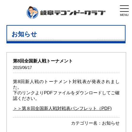
togg
navi
MENU
お知らせ
第8回全国新人戦トーナメント
2015/06/17
第8回新人戦のトーナメント対戦表が発表されまし
た。
下のリンクよりPDFファイルをダウンロードしてご確
認ください。
＞＞第８回全国新人戦対戦表パンフレット（PDF)
カテゴリー名：
お知らせ