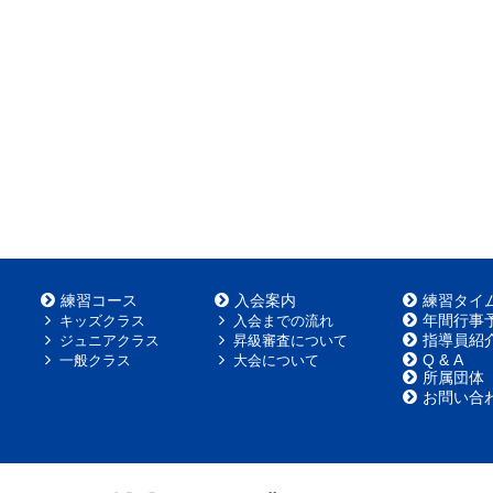
練習コース
入会案内
練習タイ
年間行事
キッズクラス
入会までの流れ
指導員紹
ジュニアクラス
昇級審査について
Q & A
一般クラス
大会について
所属団体
お問い合