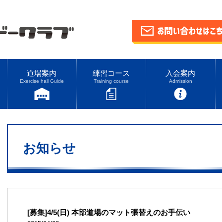
道場案内
練習コース
入会案内
Exercise hall Guide
Training course
Admission
お知らせ
[募集]4/5(日) 本部道場のマット張替えのお手伝い