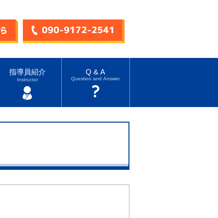
指導員紹介
Q & A
Question and Answer
Instructor