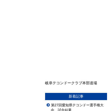
岐阜テコンドークラブ本部道場
新着記事
第27回愛知県テコンドー選手権大
会 試合結果