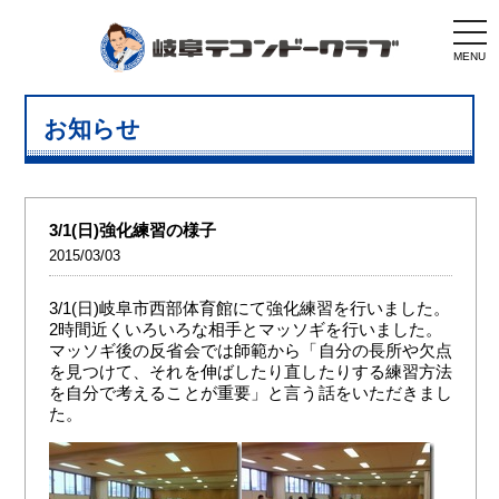
togg
navi
MENU
お知らせ
3/1(日)強化練習の様子
2015/03/03
3/1(日)岐阜市西部体育館にて強化練習を行いました。
2時間近くいろいろな相手とマッソギを行いました。
マッソギ後の反省会では師範から「自分の長所や欠点
を見つけて、それを伸ばしたり直したりする練習方法
を自分で考えることが重要」と言う話をいただきまし
た。